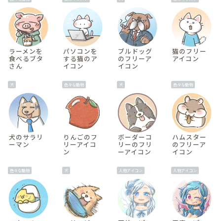
間
ラーメンを
パソコンを
ブルドッグ
猫のフリー
食べるブタ
する猫のア
のフリーア
アイコン
さん
イコン
イコン
v
犬
色々な動物
犬
色々な動物
間
犬のサラリ
りんごのフ
ボーダーコ
ハムスター
ーマン
リーアイコ
リーのフリ
のフリーア
ン
ーアイコン
イコン
色々な動物
犬
人物アイコン
人物アイコン
間