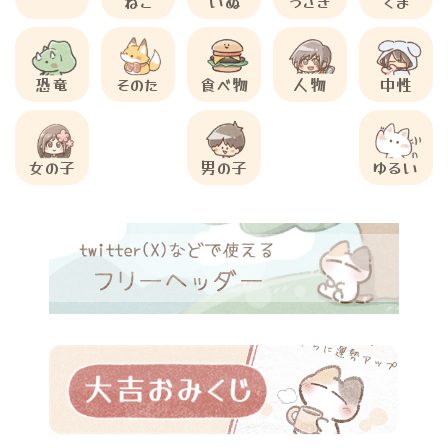
ねこ
いぬ
うさぎ
くま
恐竜
そのた
食べ物
人物
中性
女の子
男の子
ゆるい