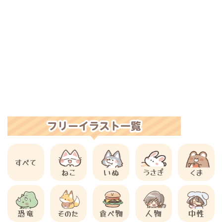
すべて
ねこ
いぬ
うさぎ
くま
恐竜
そのた
食べ物
人物
中性