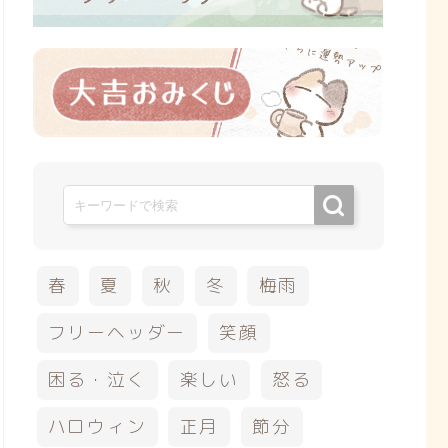
春
夏
秋
冬
梅雨
フリーヘッダー
笑顔
困る・泣く
楽しい
怒る
ハロウィン
正月
節分