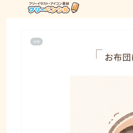
中性
お布団