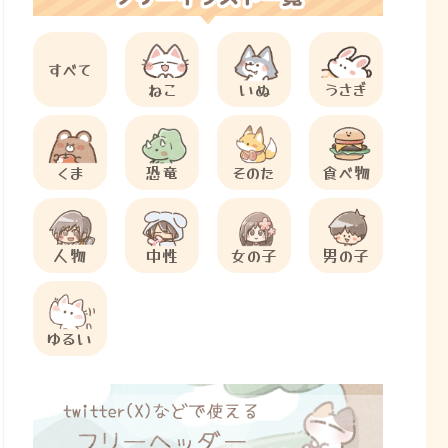
すべて
ねこ
いぬ
うさぎ
くま
恐竜
そのた
食べ物
人物
中性
女の子
男の子
ゆるい