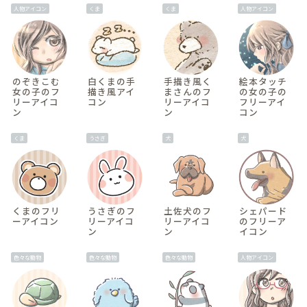
人物アイコン
くま
くま
人物アイコン
間
のぞきこむ
白くまの手
手描き風く
絵本タッチ
女の子のフ
描き風アイ
まさんのフ
の女の子の
リーアイコ
コン
リーアイコ
フリーアイ
ン
ン
コン
v
くま
うさぎ
犬
犬
間
くまのフリ
うさぎのフ
土佐犬のフ
シェパード
ーアイコン
リーアイコ
リーアイコ
のフリーア
ン
ン
イコン
色々な動物
色々な動物
色々な動物
人物アイコン
間