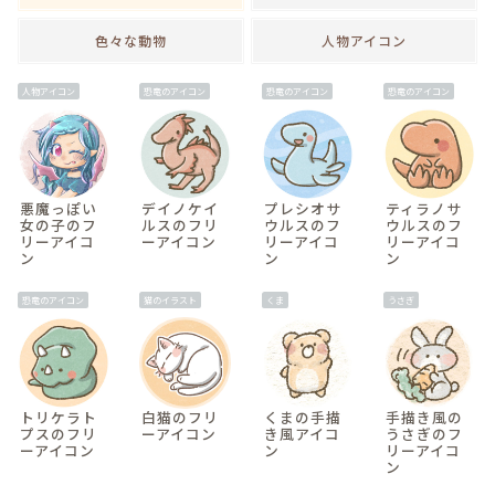
色々な動物
人物アイコン
人物アイコン
恐竜のアイコン
恐竜のアイコン
恐竜のアイコン
間
悪魔っぽい
デイノケイ
プレシオサ
ティラノサ
女の子のフ
ルスのフリ
ウルスのフ
ウルスのフ
リーアイコ
ーアイコン
リーアイコ
リーアイコ
ン
ン
ン
v
恐竜のアイコン
猫のイラスト
くま
うさぎ
間
トリケラト
白猫のフリ
くまの手描
手描き風の
プスのフリ
ーアイコン
き風アイコ
うさぎのフ
ーアイコン
ン
リーアイコ
ン
v