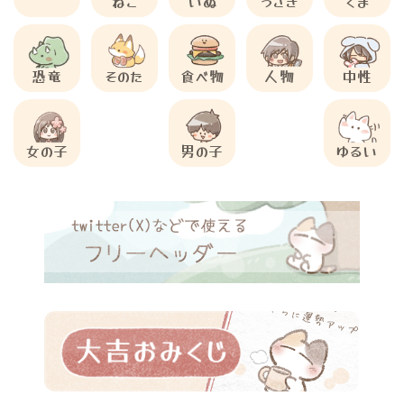
ねこ
いぬ
うさぎ
くま
恐竜
そのた
食べ物
人物
中性
女の子
男の子
ゆるい