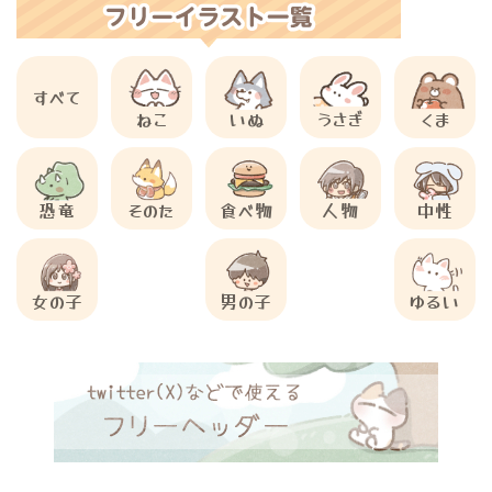
すべて
ねこ
いぬ
うさぎ
くま
恐竜
そのた
食べ物
人物
中性
女の子
男の子
ゆるい