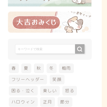
春
夏
秋
冬
梅雨
フリーヘッダー
笑顔
困る・泣く
楽しい
怒る
ハロウィン
正月
節分