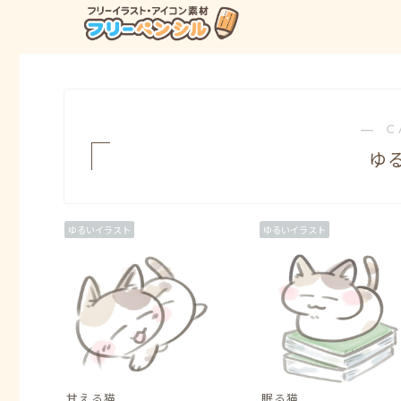
― C
ゆ
ゆるいイラスト
ゆるいイラスト
甘える猫
眠る猫