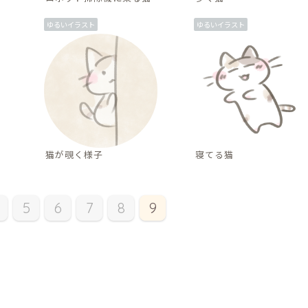
ゆるいイラスト
ゆるいイラスト
猫が覗く様子
寝てる猫
5
6
7
8
9