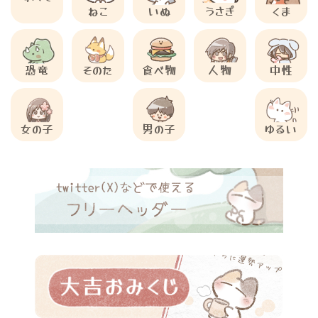
ねこ
いぬ
うさぎ
くま
恐竜
そのた
食べ物
人物
中性
女の子
男の子
ゆるい