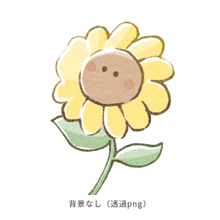
背景なし（透過png）