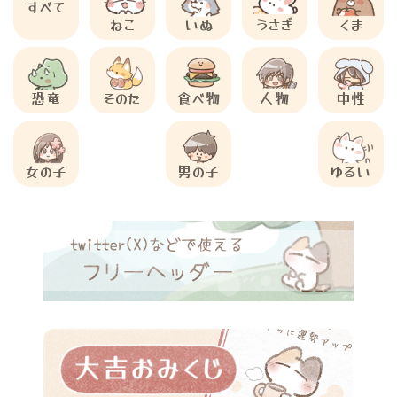
すべて
ねこ
いぬ
うさぎ
くま
恐竜
そのた
食べ物
人物
中性
女の子
男の子
ゆるい