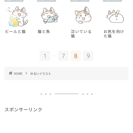
ビールと猫
猫と魚
泣いている
お尻を向け
猫
た猫
...
1
7
8
9
HOME
ゆるいイラスト
スポンサーリンク