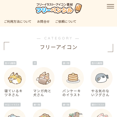
ご利用方法について
お問合せ
ご依頼について
― CATEGORY ―
フリーアイコン
色々な動物
犬
食べ物
色々な動物
寝ているキ
マンガ肉と
パンケーキ
やる気のな
ツネさん
犬さん
のイラスト
いフグさん
ゆるいイラスト
食べ物
食べ物
猫のイラスト