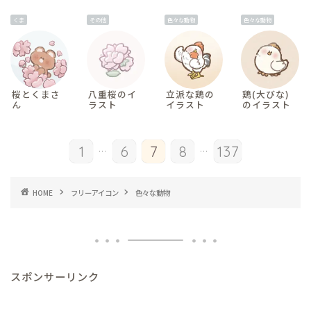
くま
その他
色々な動物
色々な動物
桜とくまさ
八重桜のイ
立派な鶏の
鶏(大びな)
ん
ラスト
イラスト
のイラスト
...
...
1
6
7
8
137
HOME
フリーアイコン
色々な動物
スポンサーリンク