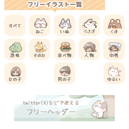
すべて
ねこ
いぬ
うさぎ
くま
恐竜
そのた
食べ物
人物
中性
女の子
男の子
ゆるい