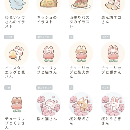
ゆるいゾウ
キッシュの
山盛りパス
赤ん坊ネコ
さんのイラ
イラスト
タのイラス
さん
スト
ト
うさぎ
猫のイラスト
犬
うさぎ
イースター
チューリッ
チューリッ
チューリッ
エッグと兎
プと猫さん
プと柴犬さ
プと兎さん
さん
ん
くま
猫のイラスト
犬
うさぎ
チューリッ
桜と猫さん
桜と柴犬さ
桜とうさぎ
プとくまさ
ん
さん
ん