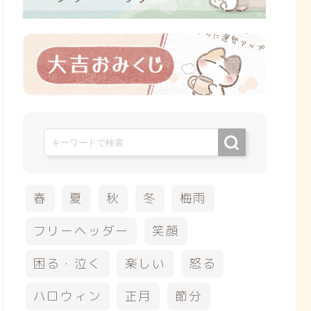
春
夏
秋
冬
梅雨
フリーヘッダー
笑顔
困る・泣く
楽しい
怒る
ハロウィン
正月
節分