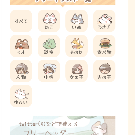
すべて
ねこ
いぬ
うさぎ
くま
恐竜
そのた
食べ物
人物
中性
女の子
男の子
ゆるい