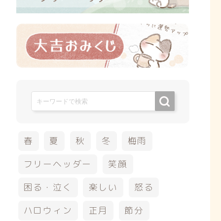
春
夏
秋
冬
梅雨
フリーヘッダー
笑顔
困る・泣く
楽しい
怒る
ハロウィン
正月
節分