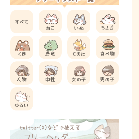
すべて
ねこ
いぬ
うさぎ
くま
恐竜
そのた
食べ物
人物
中性
女の子
男の子
ゆるい