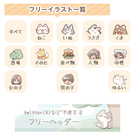
すべて
ねこ
いぬ
うさぎ
くま
恐竜
そのた
食べ物
人物
中性
女の子
男の子
ゆるい