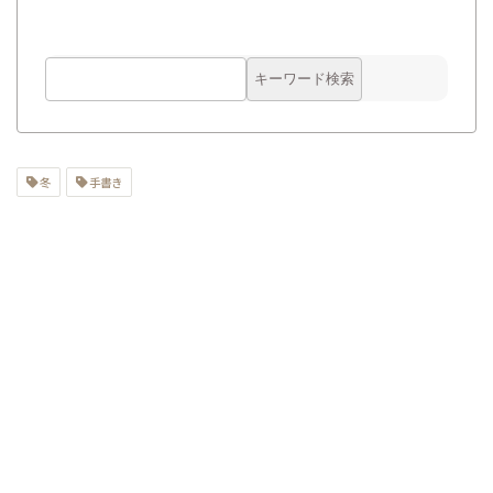
冬
手書き