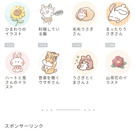
ひまわりの
料理してい
毛布うさぎ
まったりう
イラスト
る猫
さん
さぎさん
うさぎ
うさぎ
うさぎ
その他
ハートと兎
音楽を聴く
うさぎとく
山茶花のイ
さんのイラ
ウサギさん
まさん３
ラスト
スト
スポンサーリンク