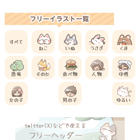
すべて
ねこ
いぬ
うさぎ
くま
恐竜
そのた
食べ物
人物
中性
女の子
男の子
ゆるい