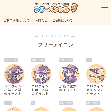
ご利用方法について
お問合せ
ご依頼について
― CATEGORY ―
フリーアイコン
猫のイラスト
猫のイラスト
人物アイコン
くま
ハロウィン
ハロウィン
黒猫と魔女
ハロウィン
お菓子と猫
お菓子と猫
のイラスト
魔女クマの
のイラスト
のイラスト
イラスト
うさぎ
犬
猫のイラスト
猫のイラスト