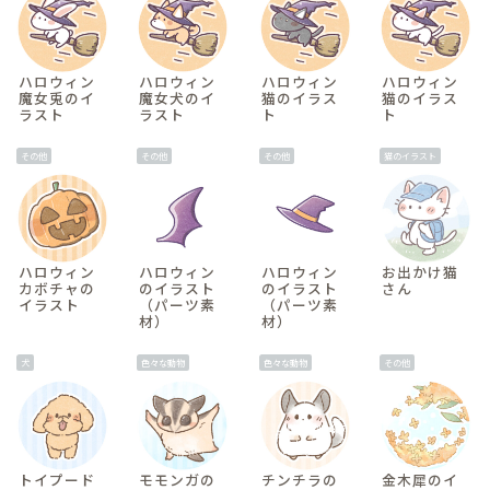
ハロウィン
ハロウィン
ハロウィン
ハロウィン
魔女兎のイ
魔女犬のイ
猫のイラス
猫のイラス
ラスト
ラスト
ト
ト
その他
その他
その他
猫のイラスト
ハロウィン
ハロウィン
ハロウィン
お出かけ猫
カボチャの
のイラスト
のイラスト
さん
イラスト
（パーツ素
（パーツ素
材）
材）
犬
色々な動物
色々な動物
その他
トイプード
モモンガの
チンチラの
金木犀のイ