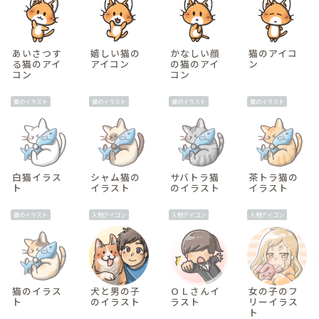
あいさつす
嬉しい猫の
かなしい顔
猫のアイコ
る猫のアイ
アイコン
の猫のアイ
ン
コン
コン
猫のイラスト
猫のイラスト
猫のイラスト
猫のイラスト
白猫イラス
シャム猫の
サバトラ猫
茶トラ猫の
ト
イラスト
のイラスト
イラスト
猫のイラスト
人物アイコン
人物アイコン
人物アイコン
猫のイラス
犬と男の子
ＯＬさんイ
女の子のフ
ト
のイラスト
ラスト
リーイラス
ト