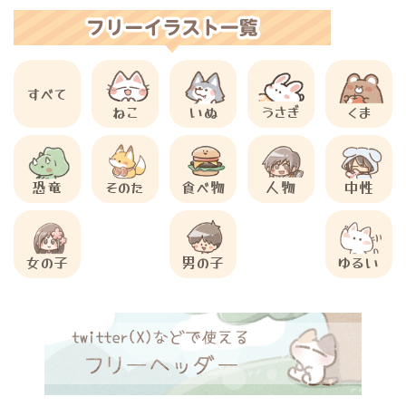
すべて
ねこ
いぬ
うさぎ
くま
恐竜
そのた
食べ物
人物
中性
女の子
男の子
ゆるい