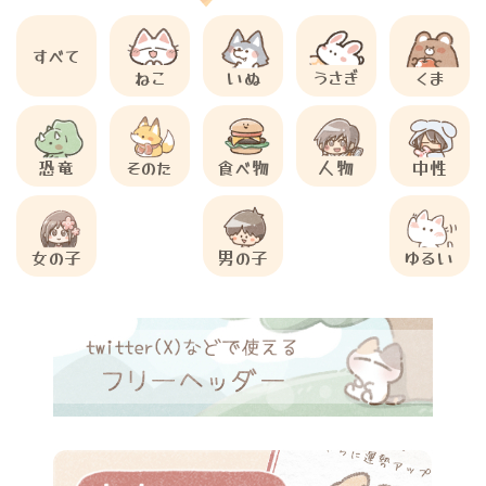
すべて
ねこ
いぬ
うさぎ
くま
恐竜
そのた
食べ物
人物
中性
女の子
男の子
ゆるい