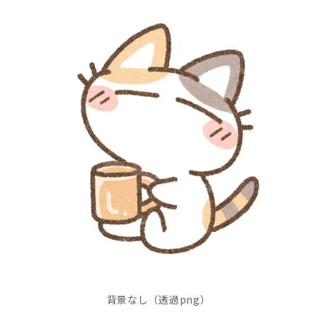
背景なし（透過png）