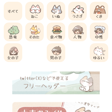
すべて
ねこ
いぬ
うさぎ
くま
恐竜
そのた
食べ物
人物
中性
女の子
男の子
ゆるい