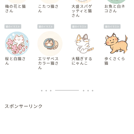
梅の花と猫
こたつ猫さ
大盛スパゲ
お魚と白ネ
さん
ん
ッティと猫
コさん
さん
猫のイラスト
猫のイラスト
猫のイラスト
猫のイラスト
桜と白猫さ
エリザベス
大騒ぎする
歩くさくら
ん
カラー猫さ
にゃんこ
猫
ん
スポンサーリンク