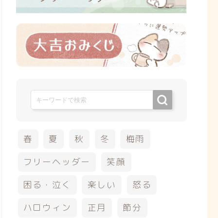
春
夏
秋
冬
梅雨
フリーヘッダー
笑顔
困る・泣く
楽しい
怒る
ハロウィン
正月
節分