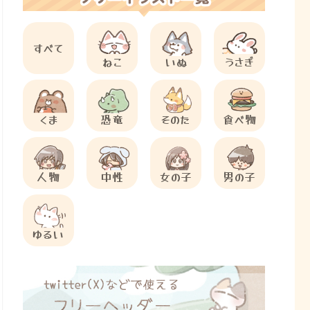
すべて
ねこ
いぬ
うさぎ
くま
恐竜
そのた
食べ物
人物
中性
女の子
男の子
ゆるい