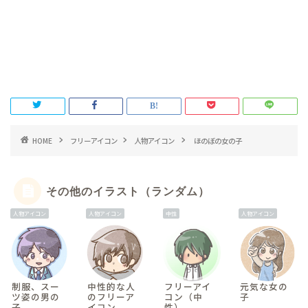
HOME
フリーアイコン
人物アイコン
ほのぼの女の子
その他のイラスト（ランダム）
人物アイコン
人物アイコン
中性
人物アイコン
制服、スー
中性的な人
フリーアイ
元気な女の
ツ姿の男の
のフリーア
コン（中
子
子
イコン
性）