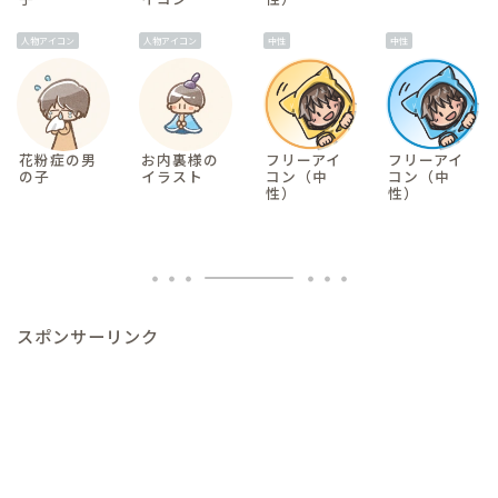
人物アイコン
人物アイコン
中性
中性
花粉症の男
お内裏様の
フリーアイ
フリーアイ
の子
イラスト
コン（中
コン（中
性）
性）
スポンサーリンク