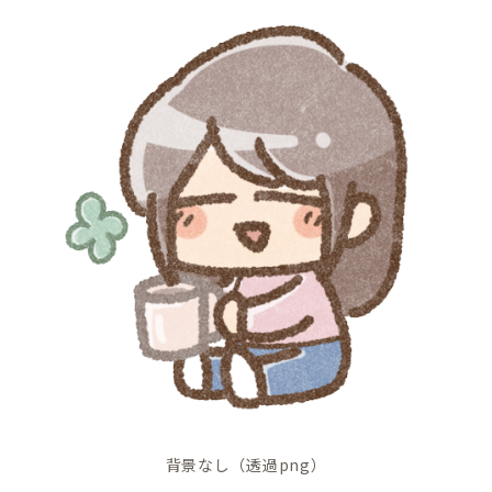
背景なし（透過png）