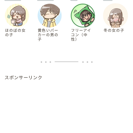
ほのぼの女
黄色いパー
フリーアイ
冬の女の子
の子
カーの男の
コン（中
子
性）
スポンサーリンク