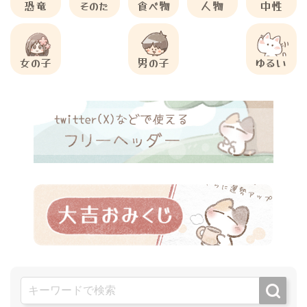
恐竜
そのた
食べ物
人物
中性
女の子
男の子
ゆるい