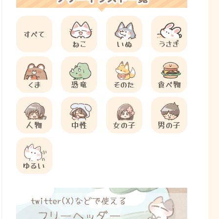
すべて
ねこ
いぬ
うさぎ
くま
恐竜
そのた
食べ物
人物
中性
女の子
男の子
ゆるい