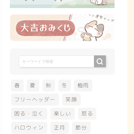
春
夏
秋
冬
梅雨
フリーヘッダー
笑顔
困る・泣く
楽しい
怒る
ハロウィン
正月
節分