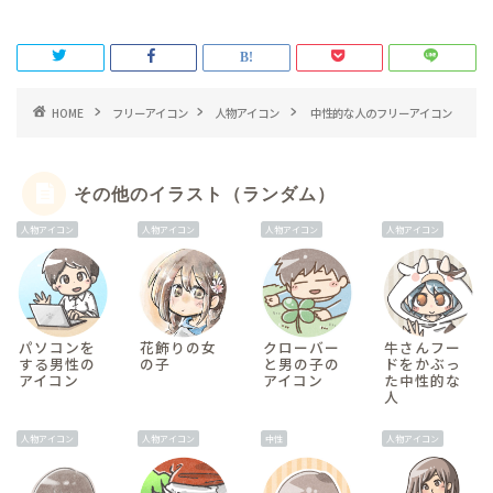
HOME
フリーアイコン
人物アイコン
中性的な人のフリーアイコン
その他のイラスト（ランダム）
人物アイコン
人物アイコン
人物アイコン
人物アイコン
パソコンを
花飾りの女
クローバー
牛さんフー
する男性の
の子
と男の子の
ドをかぶっ
アイコン
アイコン
た中性的な
人
人物アイコン
人物アイコン
中性
人物アイコン