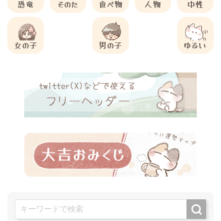
恐竜
そのた
食べ物
人物
中性
女の子
男の子
ゆるい