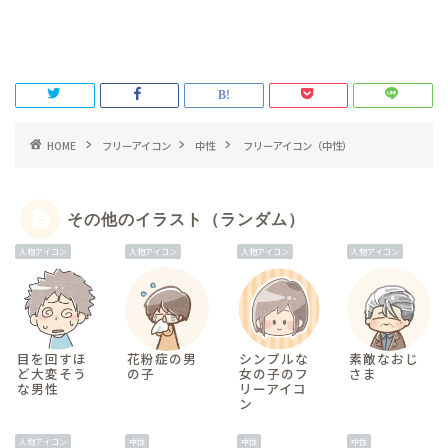
HOME
フリーアイコン
中性
フリーアイコン（中性）
その他のイラスト（ランダム）
人物アイコン
人物アイコン
人物アイコン
人物アイコン
目を回すほ
花粉症の男
シンプルな
素敵なおじ
ど大変そう
の子
女の子のフ
さま
な男性
リーアイコ
ン
人物アイコン
中性
中性
中性