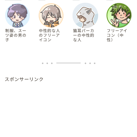
制服、スー
中性的な人
猫耳パーカ
フリーアイ
ツ姿の男の
のフリーア
ーの中性的
コン（中
子
イコン
な人
性）
スポンサーリンク