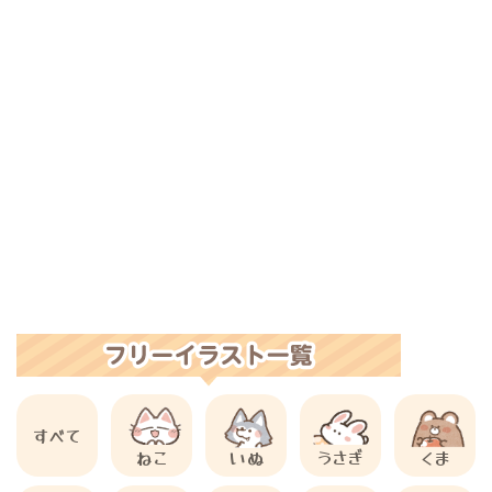
すべて
ねこ
いぬ
うさぎ
くま