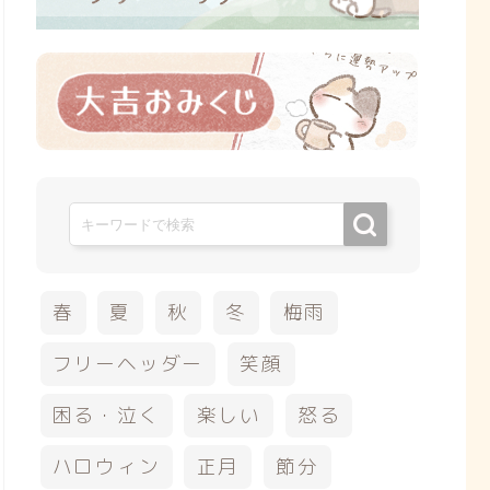
春
夏
秋
冬
梅雨
フリーヘッダー
笑顔
困る・泣く
楽しい
怒る
ハロウィン
正月
節分