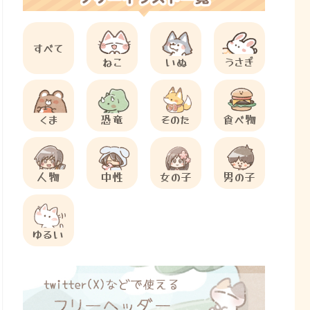
すべて
ねこ
いぬ
うさぎ
くま
恐竜
そのた
食べ物
人物
中性
女の子
男の子
ゆるい