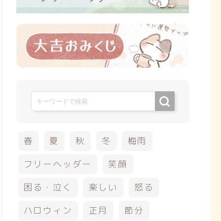
春
夏
秋
冬
梅雨
フリーヘッダー
笑顔
困る・泣く
楽しい
怒る
ハロウィン
正月
節分