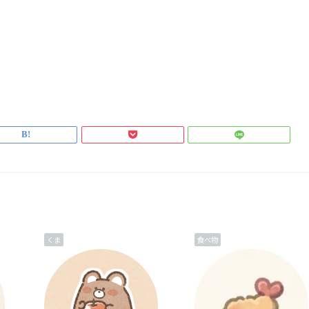
くま
食べ物