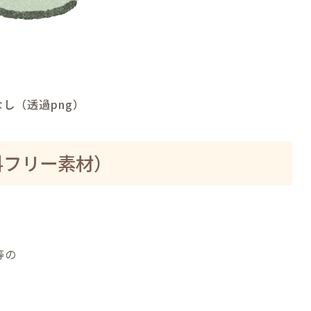
し（透過png）
料フリー素材）
等の