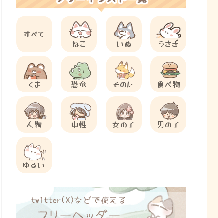
すべて
ねこ
いぬ
うさぎ
くま
恐竜
そのた
食べ物
人物
中性
女の子
男の子
ゆるい