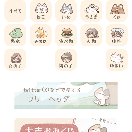
すべて
ねこ
いぬ
うさぎ
くま
恐竜
そのた
食べ物
人物
中性
女の子
男の子
ゆるい