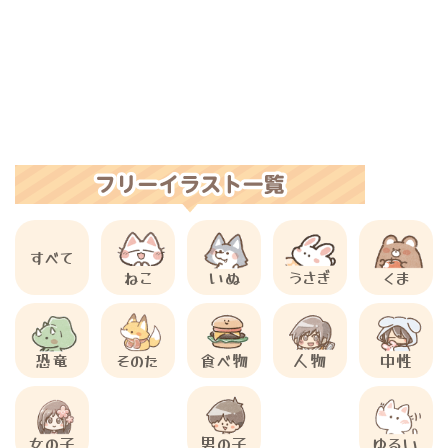
すべて
ねこ
いぬ
うさぎ
くま
恐竜
そのた
食べ物
人物
中性
女の子
男の子
ゆるい