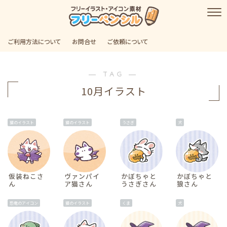
ご利用方法について
お問合せ
ご依頼について
― TAG ―
10月イラスト
猫のイラスト
猫のイラスト
うさぎ
犬
仮装ねこさ
ヴァンパイ
かぼちゃと
かぼちゃと
ん
ア猫さん
うさぎさん
狼さん
恐竜のアイコン
猫のイラスト
くま
犬