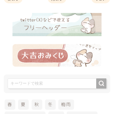
春
夏
秋
冬
梅雨