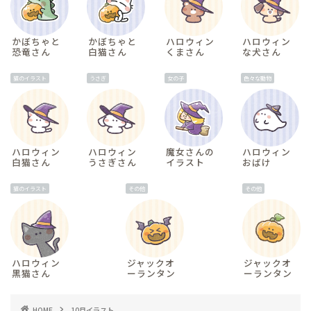
かぼちゃと
かぼちゃと
ハロウィン
ハロウィン
恐竜さん
白猫さん
くまさん
な犬さん
猫のイラスト
うさぎ
女の子
色々な動物
ハロウィン
ハロウィン
魔女さんの
ハロウィン
白猫さん
うさぎさん
イラスト
おばけ
猫のイラスト
その他
その他
ハロウィン
ジャックオ
ジャックオ
黒猫さん
ーランタン
ーランタン
HOME
10月イラスト