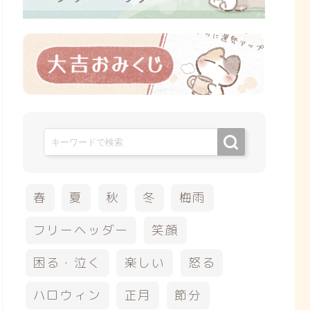
春
夏
秋
冬
梅雨
フリーヘッダー
笑顔
困る・泣く
楽しい
怒る
ハロウィン
正月
節分