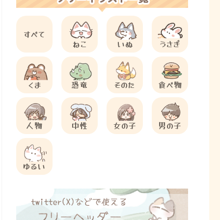
すべて
ねこ
いぬ
うさぎ
くま
恐竜
そのた
食べ物
人物
中性
女の子
男の子
ゆるい