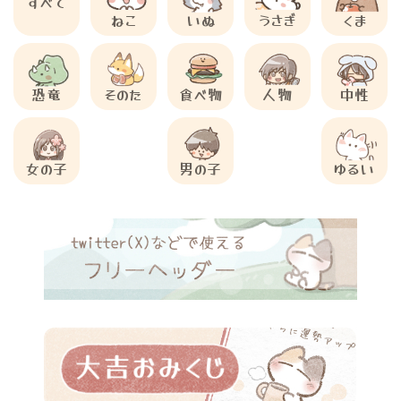
すべて
ねこ
いぬ
うさぎ
くま
恐竜
そのた
食べ物
人物
中性
女の子
男の子
ゆるい