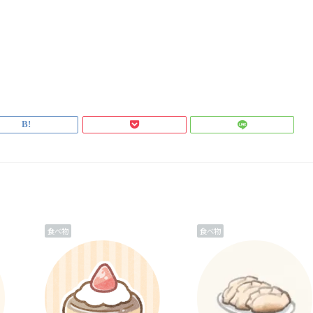
食べ物
食べ物