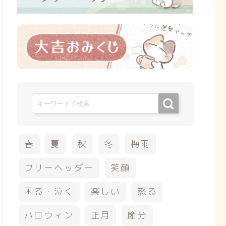
春
夏
秋
冬
梅雨
フリーヘッダー
笑顔
困る・泣く
楽しい
怒る
ハロウィン
正月
節分