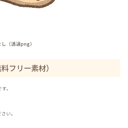
し（透過png）
無料フリー素材）
です。
ださい。