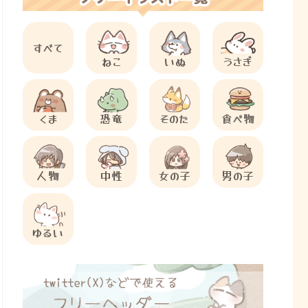
すべて
ねこ
いぬ
うさぎ
くま
恐竜
そのた
食べ物
人物
中性
女の子
男の子
ゆるい