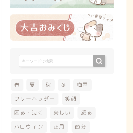
春
夏
秋
冬
梅雨
フリーヘッダー
笑顔
困る・泣く
楽しい
怒る
ハロウィン
正月
節分