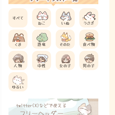
すべて
ねこ
いぬ
うさぎ
くま
恐竜
そのた
食べ物
人物
中性
女の子
男の子
ゆるい