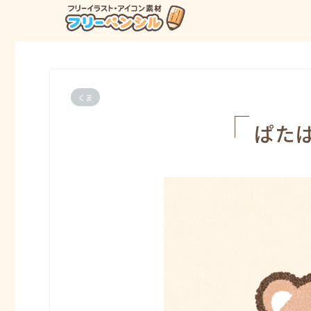
くま
ぱた