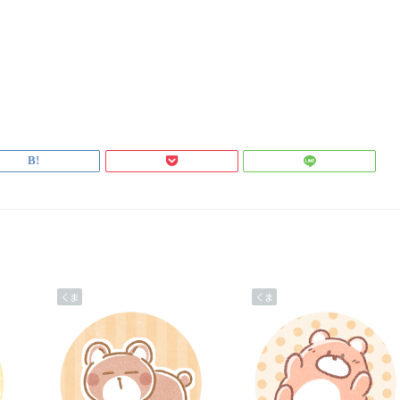
くま
くま