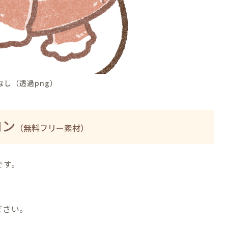
なし（透過png）
コン
（無料フリー素材）
です。
ださい。