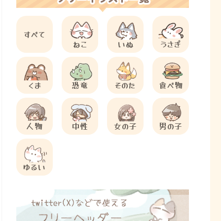
すべて
ねこ
いぬ
うさぎ
くま
恐竜
そのた
食べ物
人物
中性
女の子
男の子
ゆるい