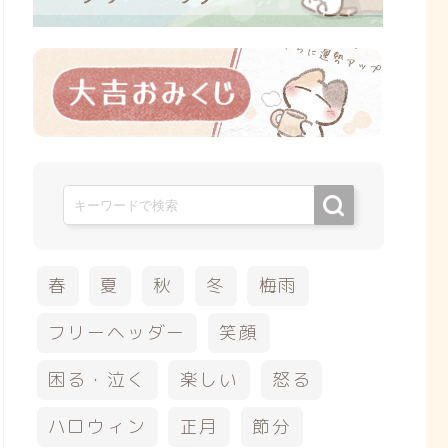
春
夏
秋
冬
梅雨
フリーヘッダー
笑顔
困る・泣く
楽しい
怒る
ハロウィン
正月
節分