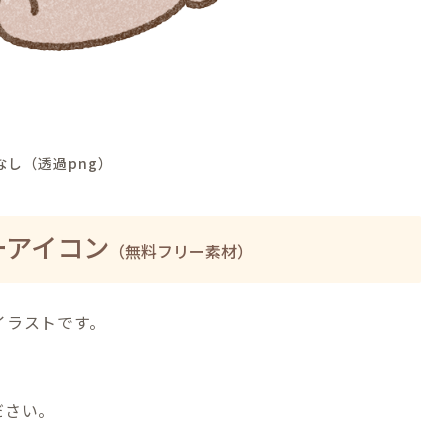
なし（透過png）
ーアイコン
（無料フリー素材）
イラストです。
ださい。