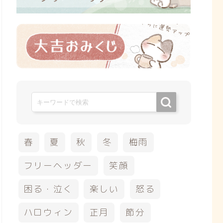
春
夏
秋
冬
梅雨
フリーヘッダー
笑顔
困る・泣く
楽しい
怒る
ハロウィン
正月
節分