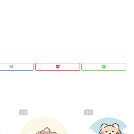
くま
くま