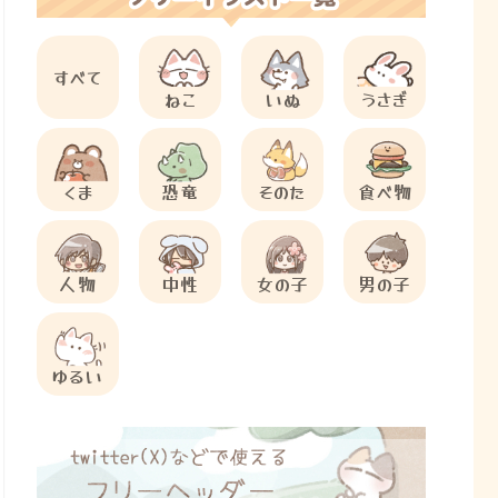
すべて
ねこ
いぬ
うさぎ
くま
恐竜
そのた
食べ物
人物
中性
女の子
男の子
ゆるい