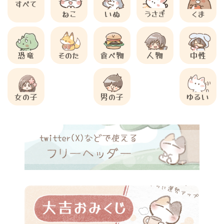
すべて
ねこ
いぬ
うさぎ
くま
恐竜
そのた
食べ物
人物
中性
女の子
男の子
ゆるい