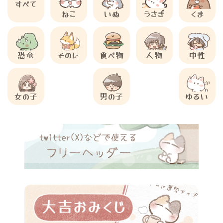
すべて
ねこ
いぬ
うさぎ
くま
恐竜
そのた
食べ物
人物
中性
女の子
男の子
ゆるい