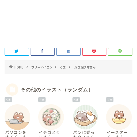
HOME
フリーアイコン
くま
浮き輪クマさん
その他のイラスト（ランダム）
くま
くま
くま
くま
パソコンを
イチゴとく
パンに乗っ
イースター
するくまさ
まさん
たクマさん
くまさん