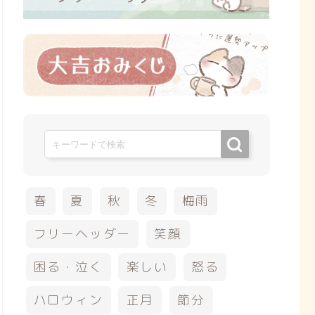
春
夏
秋
冬
梅雨
フリーヘッダー
笑顔
困る・泣く
楽しい
怒る
ハロウィン
正月
節分