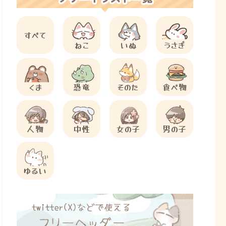
すべて
ねこ
いぬ
うさぎ
くま
恐竜
そのた
食べ物
人物
中性
女の子
男の子
ゆるい