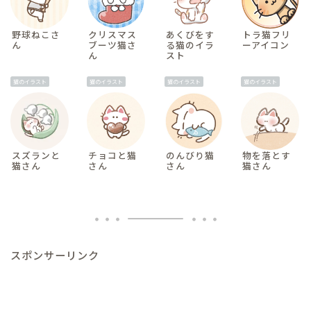
野球ねこさ
クリスマス
あくびをす
トラ猫フリ
ん
ブーツ猫さ
る猫のイラ
ーアイコン
ん
スト
猫のイラスト
猫のイラスト
猫のイラスト
猫のイラスト
スズランと
チョコと猫
のんびり猫
物を落とす
猫さん
さん
さん
猫さん
スポンサーリンク