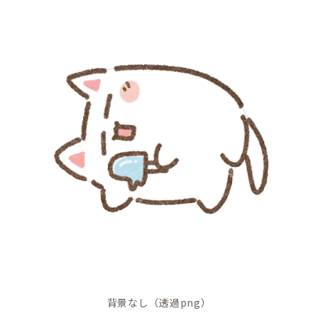
背景なし（透過png）