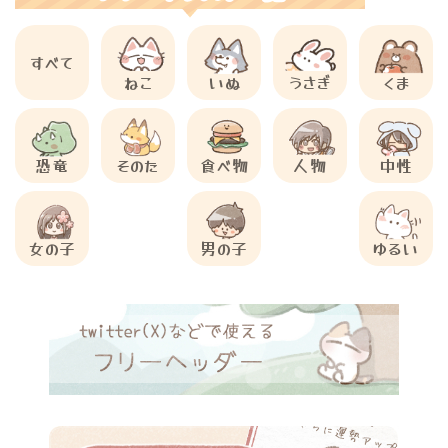
すべて
ねこ
いぬ
うさぎ
くま
恐竜
そのた
食べ物
人物
中性
女の子
男の子
ゆるい