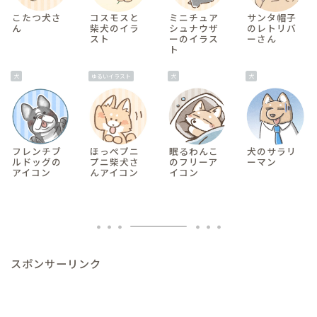
こたつ犬さ
コスモスと
ミニチュア
サンタ帽子
ん
柴犬のイラ
シュナウザ
のレトリバ
スト
ーのイラス
ーさん
ト
犬
ゆるいイラスト
犬
犬
フレンチブ
ほっぺプニ
眠るわんこ
犬のサラリ
ルドッグの
プニ柴犬さ
のフリーア
ーマン
アイコン
んアイコン
イコン
スポンサーリンク