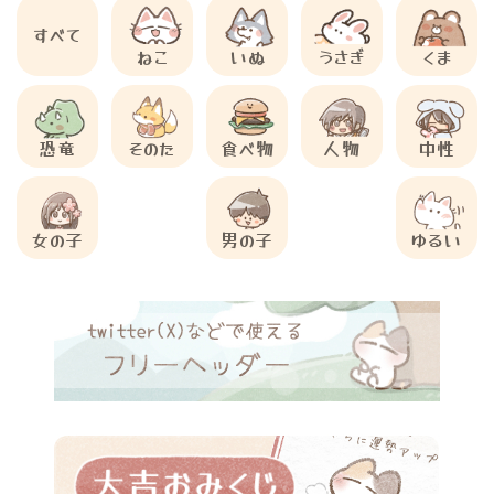
すべて
ねこ
いぬ
うさぎ
くま
恐竜
そのた
食べ物
人物
中性
女の子
男の子
ゆるい