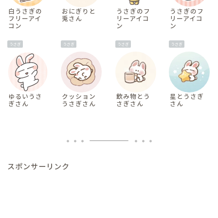
白うさぎの
おにぎりと
うさぎのフ
うさぎのフ
フリーアイ
兎さん
リーアイコ
リーアイコ
コン
ン
ン
うさぎ
うさぎ
うさぎ
うさぎ
ゆるいうさ
クッション
飲み物とう
星とうさぎ
ぎさん
うさぎさん
さぎさん
さん
スポンサーリンク