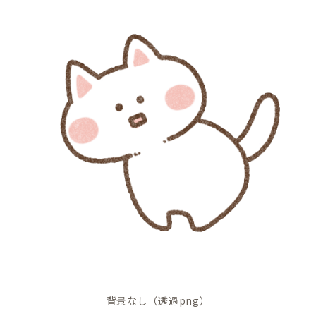
背景なし（透過png）