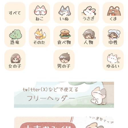
すべて
ねこ
いぬ
うさぎ
くま
恐竜
そのた
食べ物
人物
中性
女の子
男の子
ゆるい