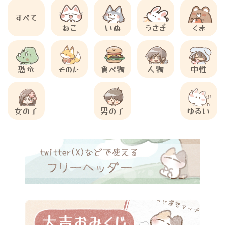
すべて
ねこ
いぬ
うさぎ
くま
恐竜
そのた
食べ物
人物
中性
女の子
男の子
ゆるい