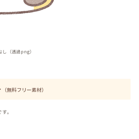
なし（透過png）
ト
（無料フリー素材）
です。
の