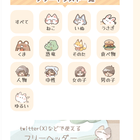
すべて
ねこ
いぬ
うさぎ
くま
恐竜
そのた
食べ物
人物
中性
女の子
男の子
ゆるい