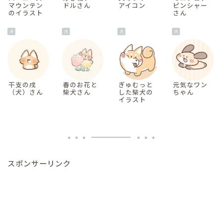
マウンテン
ドルさん
アイコン
ピンシャー
のイラスト
さん
犬
犬
犬
犬
干支の戌
春のお花と
ぎゅむっと
元気なワン
（犬）さん
柴犬さん
した柴犬の
ちゃん
イラスト
スポンサーリンク