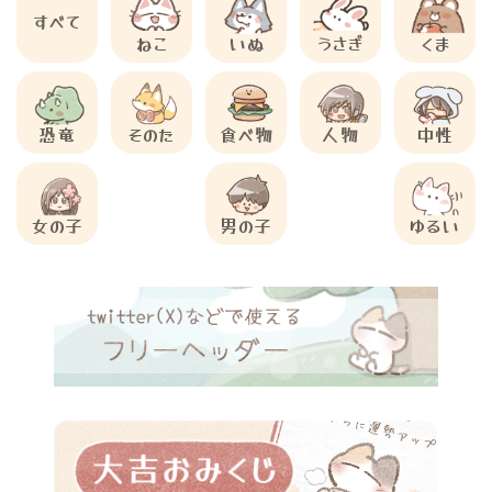
すべて
ねこ
いぬ
うさぎ
くま
恐竜
そのた
食べ物
人物
中性
女の子
男の子
ゆるい