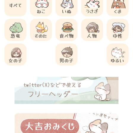
すべて
ねこ
いぬ
うさぎ
くま
恐竜
そのた
食べ物
人物
中性
女の子
男の子
ゆるい