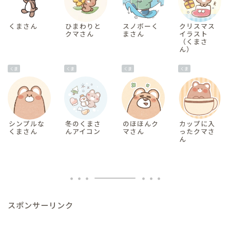
くまさん
ひまわりと
スノボーく
クリスマス
クマさん
まさん
イラスト
（くまさ
ん）
くま
くま
くま
くま
シンプルな
冬のくまさ
のほほんク
カップに入
くまさん
んアイコン
マさん
ったクマさ
ん
スポンサーリンク