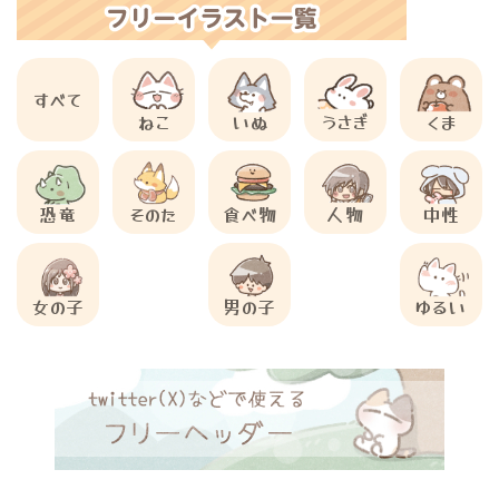
すべて
ねこ
いぬ
うさぎ
くま
恐竜
そのた
食べ物
人物
中性
女の子
男の子
ゆるい