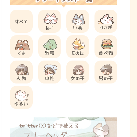
すべて
ねこ
いぬ
うさぎ
くま
恐竜
そのた
食べ物
人物
中性
女の子
男の子
ゆるい