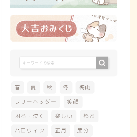
春
夏
秋
冬
梅雨
フリーヘッダー
笑顔
困る・泣く
楽しい
怒る
ハロウィン
正月
節分