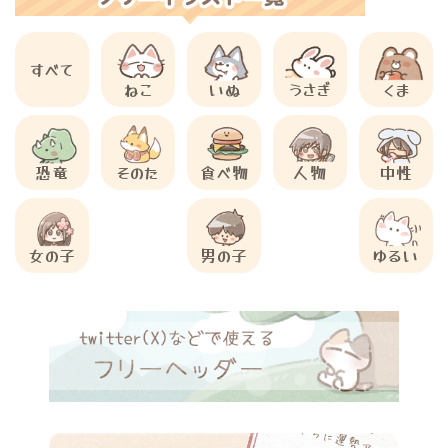
すべて
ねこ
いぬ
うさぎ
くま
恐竜
そのた
食べ物
人物
中性
女の子
男の子
ゆるい