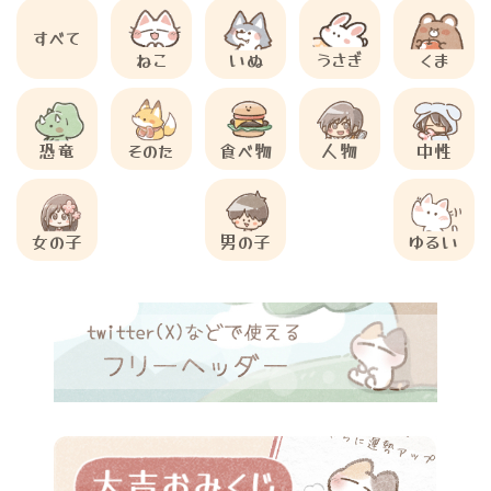
すべて
ねこ
いぬ
うさぎ
くま
恐竜
そのた
食べ物
人物
中性
女の子
男の子
ゆるい