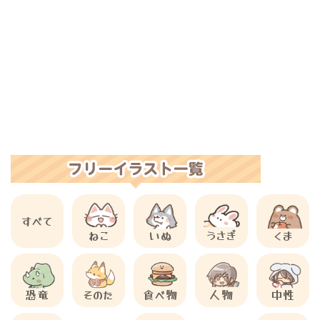
すべて
ねこ
いぬ
うさぎ
くま
恐竜
そのた
食べ物
人物
中性